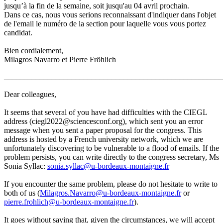
jusqu’à la fin de la semaine, soit jusqu'au 04 avril prochain.
Dans ce cas, nous vous serions reconnaissant d'indiquer dans l'objet
de l'email le numéro de la section pour laquelle vous vous portez
candidat.
Bien cordialement,
Milagros Navarro et Pierre Fröhlich
______________________________________________________
Dear colleagues,
It seems that several of you have had difficulties with the CIEGL
address (ciegl2022@sciencesconf.org), which sent you an error
message when you sent a paper proposal for the congress. This
address is hosted by a French university network, which we are
unfortunately discovering to be vulnerable to a flood of emails. If the
problem persists, you can write directly to the congress secretary, Ms
Sonia Syllac:
sonia.syllac@u-bordeaux-montaigne.fr
If you encounter the same problem, please do not hesitate to write to
both of us (
Milagros.Navarro@u-bordeaux-montaigne.fr
or
pierre.frohlich@u-bordeaux-montaigne.fr
).
It goes without saying that, given the circumstances, we will accept