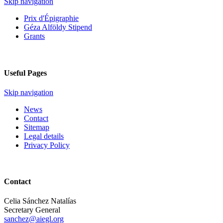
Skip navigation
Prix d'Épigraphie
Géza Alföldy Stipend
Grants
Useful Pages
Skip navigation
News
Contact
Sitemap
Legal details
Privacy Policy
Contact
Celia Sánchez Natalías
Secretary General
sanchez@aiegl.org