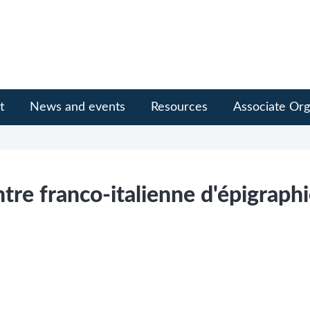
t
News and events
Resources
Associate Org
re franco-italienne d'épigraph